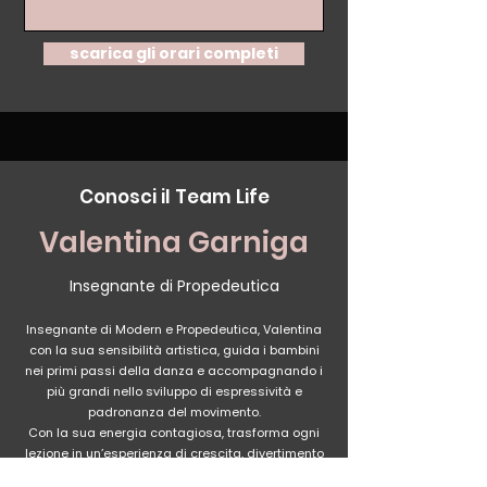
scarica gli orari completi
Conosci il Team Life
Valentina Garniga
Insegnante di Propedeutica
Insegnante di Modern e Propedeutica, Valentina
con la sua sensibilità artistica, guida i bambini
nei primi passi della danza e accompagnando i
più grandi nello sviluppo di espressività e
padronanza del movimento.
Con la sua energia contagiosa, trasforma ogni
lezione in un’esperienza di crescita, divertimento
e passione per la danza.